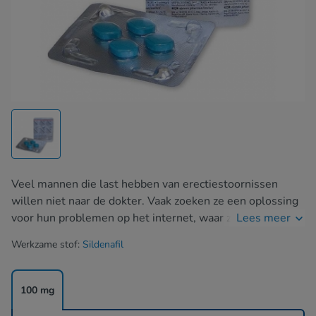
Veel mannen die last hebben van erectiestoornissen
willen niet naar de dokter. Vaak zoeken ze een oplossing
voor hun problemen op het internet, waar ze
Lees meer
aanbiedingen van erectiepillen te koop vinden. Een van de
Werkzame stof:
Sildenafil
best verkopende onder dergelijke medicijnen is
ongetwijfeld Kamagra (sildenafil). Sildenafil was de
eerste molecule in de groep van PDE-5-remmers en
100 mg
daarom de meest bestudeerde. Het zit in Viagra, Kamagra